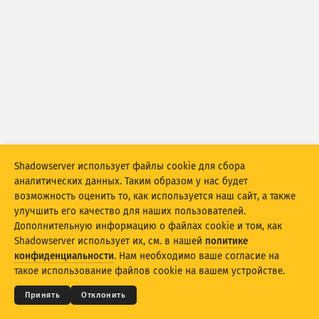
Статистика атак: уязвимости
Теги
Статистика атак: устройства
Справка
Страны
Ограничение
Shadowserver использует файлы cookie для сбора
Группировать по
аналитических данных. Таким образом у нас будет
возможность оценить то, как используется наш сайт, а также
Stacking
Многоуровневый
Перекрытие
улучшить его качество для наших пользователей.
Автоматически обновлять результаты
Дополнительную информацию о файлах cookie и том, как
Shadowserver использует их, см. в нашей
политике
© 2026
THE SHADOWSERVER FOUNDATION
Обновить
Сбросить
Конфиденциальность и условия
Связь с нами
конфиденциальности
. Нам необходимо ваше согласие на
Благодарности
такое использование файлов cookie на вашем устройстве.
Скачать как PNG
Об этих данных
Язык
Принять
Отклонить