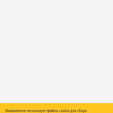
Тип
Статистика атак: уязвимости
Статистика атак: устройства
Модель
Справка
Выберите корректный вариант. roomba нет среди
допустимых значений.
Теги
Страны
Show options
for Популяция/ВВП
Набор данных
Автоматически обновлять результаты
Shadowserver использует файлы cookie для сбора