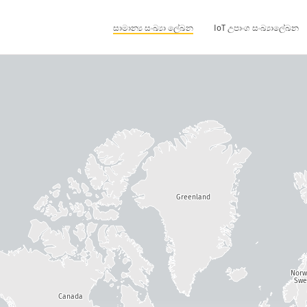
සාමාන්‍ය සංඛ්‍යා ලේඛන
IoT උපාංග සංඛ්‍යාලේඛන
Greenland
Nor
Swe
Canada