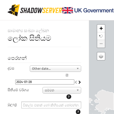
+
සාමාන්‍ය සංඛ්‍යා ලේඛන
ලෝක සිතියම
−
පෙරහන්
දවස
Other date...
📆
සිතියම් වර්ගය
සම්මත
?
මූලාශ්‍ර
?