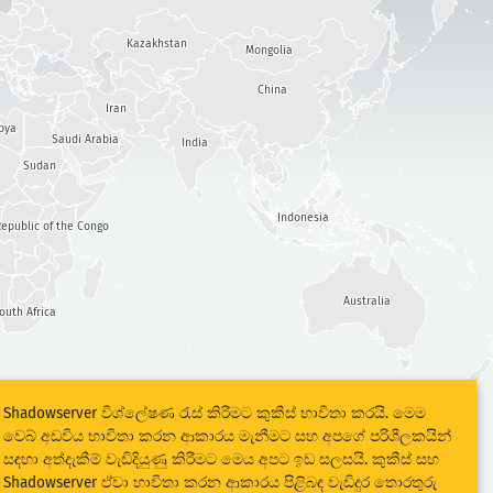
Kazakhstan
Mongolia
China
Iran
bya
Saudi Arabia
India
Sudan
Indonesia
epublic of the Congo
Australia
outh Africa
Shadowserver විශ්ලේෂණ රැස් කිරීමට කුකීස් භාවිතා කරයි. මෙම
වෙබ් අඩවිය භාවිතා කරන ආකාරය මැනීමට සහ අපගේ පරිශීලකයින්
සඳහා අත්දැකීම් වැඩිදියුණු කිරීමට මෙය අපට ඉඩ සලසයි. කුකීස් සහ
Shadowserver ඒවා භාවිතා කරන ආකාරය පිළිබඳ වැඩිදුර තොරතුරු