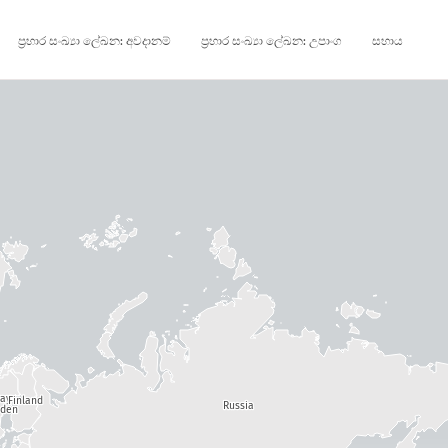
ප්‍රහාර සංඛ්‍යා ලේඛන: අවදානම්
ප්‍රහාර සංඛ්‍යා ලේඛන: උපාංග
සහාය
way
Finland
Russia
den