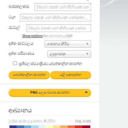
බරපතලකම
ටැග
රටවල්
Show options
for ජනගහනය/GDP
දත්ත කට්ටලය
ගණනය කිරීම
දත්ත පරිමාණය
ලඝුගණක
ප්‍රතිඵල ස්වයංක්‍රීයව යාවත්කාලීන කරන්න
යාවත්කාලීන කරන්න
යළි සකසන්න
PNG ලෙස බාගත කරන්න
ආඛ්‍යානය
වාර්තා කරන ලද අනන්‍ය IP ලිපින
(log. scale)