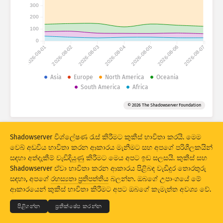
ප්‍රහාර සංඛ්‍යා ලේඛන: උපාංග
300
200
රටවල්
සහාය
100
0
2026-08-01
2026-08-02
2026-08-03
2026-08-04
2026-08-05
2026-08-06
2026-08-07
දත්ත කට්ටලය
සීමාව
Asia
Europe
North America
Oceania
South America
Africa
කණ්ඩායම් වශයෙන්
රට
ටැග් කරන්න
© 2026 The Shadowserver Foundation
Stacking
ස්ටේක් කළ
අතිච්ඡාදනය වීම
ප්‍රතිඵල ස්වයංක්‍රීයව යාවත්කාලීන කරන්න
Shadowserver විශ්ලේෂණ රැස් කිරීමට කුකීස් භාවිතා කරයි. මෙම
යාවත්කාලීන කරන්න
යළි සකසන්න
වෙබ් අඩවිය භාවිතා කරන ආකාරය මැනීමට සහ අපගේ පරිශීලකයින්
සඳහා අත්දැකීම් වැඩිදියුණු කිරීමට මෙය අපට ඉඩ සලසයි. කුකීස් සහ
Shadowserver ඒවා භාවිතා කරන ආකාරය පිළිබඳ වැඩිදුර තොරතුරු
PNG ලෙස බාගත කරන්න
© 2026
THE SHADOWSERVER FOUNDATION
සඳහා, අපගේ
රහස්‍යතා ප්‍රතිපත්තිය
බලන්න. ඔබගේ උපාංගයේ මේ
රහස්‍යභාවය සහ කොන්දේසි
අපව අමතන්න
ණය
ආකාරයෙන් කුකීස් භාවිතා කිරීමට අපට ඔබගේ කැමැත්ත අවශ්‍ය වේ.
භාෂාව
පිළිගන්න
ප්‍රතික්ෂේප කරන්න