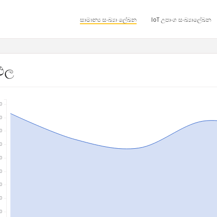
සාමාන්‍ය සංඛ්‍යා ලේඛන
IoT උපාංග සංඛ්‍යාලේඛන
තිඵල
0
0
0
0
0
0
0
0
0