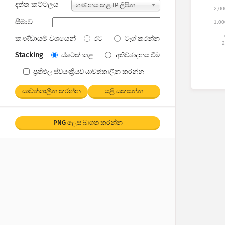
දත්ත කට්ටලය
ගණනය කළ IP ලිපින
2,00
සීමාව
1,00
කණ්ඩායම් වශයෙන්
රට
ටැග් කරන්න
2
Stacking
ස්ටේක් කළ
අතිච්ඡාදනය වීම
ප්‍රතිඵල ස්වයංක්‍රීයව යාවත්කාලීන කරන්න
යාවත්කාලීන කරන්න
යළි සකසන්න
PNG ලෙස බාගත කරන්න