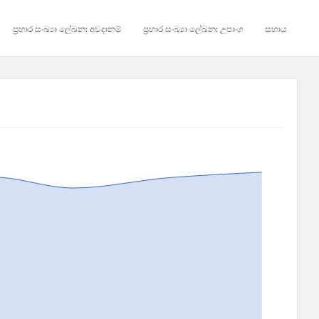
ප්‍රහාර සංඛ්‍යා ලේඛන: අවදානම්
ප්‍රහාර සංඛ්‍යා ලේඛන: උපාංග
සහාය