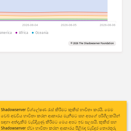
2026-08-04
2026-08-05
2026-08-06
America
Africa
Oceania
© 2026 The Shadowserver Foundation
Shadowserver විශ්ලේෂණ රැස් කිරීමට කුකීස් භාවිතා කරයි. මෙම
වෙබ් අඩවිය භාවිතා කරන ආකාරය මැනීමට සහ අපගේ පරිශීලකයින්
සඳහා අත්දැකීම් වැඩිදියුණු කිරීමට මෙය අපට ඉඩ සලසයි. කුකීස් සහ
Shadowserver ඒවා භාවිතා කරන ආකාරය පිළිබඳ වැඩිදුර තොරතුරු