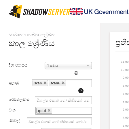
සාමාන්‍ය සංඛ්‍යා ලේඛන
ප්‍ර
කාල ශ්‍රේණිය
11,00
දින පරාසය
1 සතිය
10,00
📆
9,00
මූලාශ්‍ර
scan
scan6
8,00
?
7,00
බරපතලකම
6,00
ටැග
5,00
qotd
4,00
රටවල්
3,00