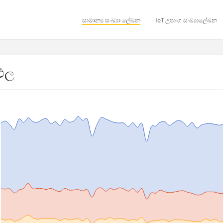
සාමාන්‍ය සංඛ්‍යා ලේඛන
IoT උපාංග සංඛ්‍යාලේඛන
තිඵල