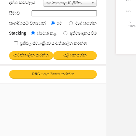
දත්ත කට්ටලය
ගණනය කළ IP ලිපින
100
සීමාව
0
කණ්ඩායම් වශයෙන්
රට
ටැග් කරන්න
2026
Stacking
ස්ටේක් කළ
අතිච්ඡාදනය වීම
ප්‍රතිඵල ස්වයංක්‍රීයව යාවත්කාලීන කරන්න
යාවත්කාලීන කරන්න
යළි සකසන්න
PNG ලෙස බාගත කරන්න