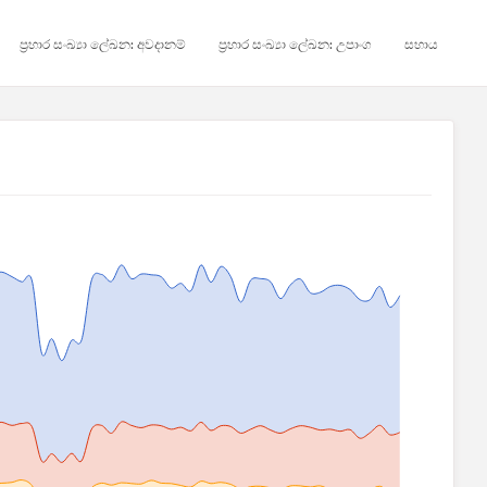
ප්‍රහාර සංඛ්‍යා ලේඛන: අවදානම්
ප්‍රහාර සංඛ්‍යා ලේඛන: උපාංග
සහාය