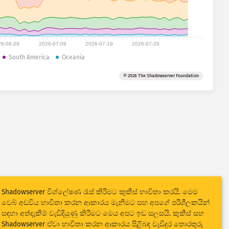
26-06-29
2026-07-09
2026-07-19
2026-07-29
South America
Oceania
© 2026 The Shadowserver Foundation
Shadowserver විශ්ලේෂණ රැස් කිරීමට කුකීස් භාවිතා කරයි. මෙම
වෙබ් අඩවිය භාවිතා කරන ආකාරය මැනීමට සහ අපගේ පරිශීලකයින්
සඳහා අත්දැකීම් වැඩිදියුණු කිරීමට මෙය අපට ඉඩ සලසයි. කුකීස් සහ
Shadowserver ඒවා භාවිතා කරන ආකාරය පිළිබඳ වැඩිදුර තොරතුරු