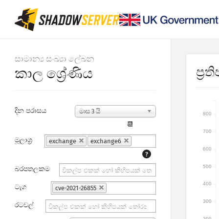
සාමාන්‍ය සංඛ්‍යා ලේඛන
ප්‍ර
කාල ශ්‍රේණිය
දින පරාසය
මාස 3 යි
800
📆
700
මූලාශ්‍ර
exchange
exchange6
600
?
500
බරපතලකම
400
ටැග
cve-2021-26855
300
රටවල්
200