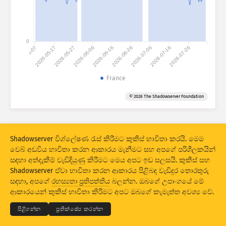
ප්‍රහාර සංඛ්‍යා ලේඛන: උපාංග
රටවල්
සහාය
0
2026-05-07
2026-05-17
2026-05-27
2026-06-06
2026-06-16
2026-06-26
2026-07-06
2026-07-16
2026-07-26
දත්ත කට්ටලය
සීමාව
France
කණ්ඩායම් වශයෙන්
රට
ටැග් කරන්න
© 2026 The Shadowserver Foundation
Stacking
ස්ටේක් කළ
අතිච්ඡාදනය වීම
ප්‍රතිඵල ස්වයංක්‍රීයව යාවත්කාලීන කරන්න
Shadowserver විශ්ලේෂණ රැස් කිරීමට කුකීස් භාවිතා කරයි. මෙම
යාවත්කාලීන කරන්න
යළි සකසන්න
වෙබ් අඩවිය භාවිතා කරන ආකාරය මැනීමට සහ අපගේ පරිශීලකයින්
සඳහා අත්දැකීම් වැඩිදියුණු කිරීමට මෙය අපට ඉඩ සලසයි. කුකීස් සහ
Shadowserver ඒවා භාවිතා කරන ආකාරය පිළිබඳ වැඩිදුර තොරතුරු
PNG ලෙස බාගත කරන්න
© 2026
THE SHADOWSERVER FOUNDATION
සඳහා, අපගේ
රහස්‍යතා ප්‍රතිපත්තිය
බලන්න. ඔබගේ උපාංගයේ මේ
රහස්‍යභාවය සහ කොන්දේසි
අපව අමතන්න
ණය
ආකාරයෙන් කුකීස් භාවිතා කිරීමට අපට ඔබගේ කැමැත්ත අවශ්‍ය වේ.
භාෂාව
පිළිගන්න
ප්‍රතික්ෂේප කරන්න