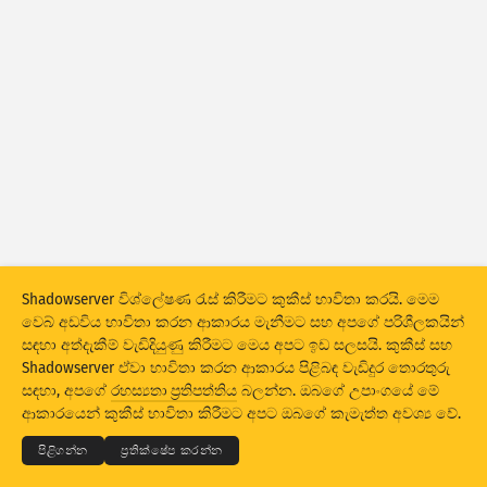
ප්‍රහාර සංඛ්‍යා ලේඛන: උපාංග
සහාය
රටවල්
දත්ත කට්ටලය
සීමාව
කණ්ඩායම් වශයෙන්
රට
ටැග් කරන්න
Stacking
ස්ටේක් කළ
අතිච්ඡාදනය වීම
Shadowserver විශ්ලේෂණ රැස් කිරීමට කුකීස් භාවිතා කරයි. මෙම
ප්‍රතිඵල ස්වයංක්‍රීයව යාවත්කාලීන කරන්න
වෙබ් අඩවිය භාවිතා කරන ආකාරය මැනීමට සහ අපගේ පරිශීලකයින්
සඳහා අත්දැකීම් වැඩිදියුණු කිරීමට මෙය අපට ඉඩ සලසයි. කුකීස් සහ
යාවත්කාලීන කරන්න
යළි සකසන්න
Shadowserver ඒවා භාවිතා කරන ආකාරය පිළිබඳ වැඩිදුර තොරතුරු
© 2026
THE SHADOWSERVER FOUNDATION
සඳහා, අපගේ
රහස්‍යතා ප්‍රතිපත්තිය
බලන්න. ඔබගේ උපාංගයේ මේ
රහස්‍යභාවය සහ කොන්දේසි
අපව අමතන්න
ණය
PNG ලෙස බාගත කරන්න
ආකාරයෙන් කුකීස් භාවිතා කිරීමට අපට ඔබගේ කැමැත්ත අවශ්‍ය වේ.
භාෂාව
පිළිගන්න
ප්‍රතික්ෂේප කරන්න