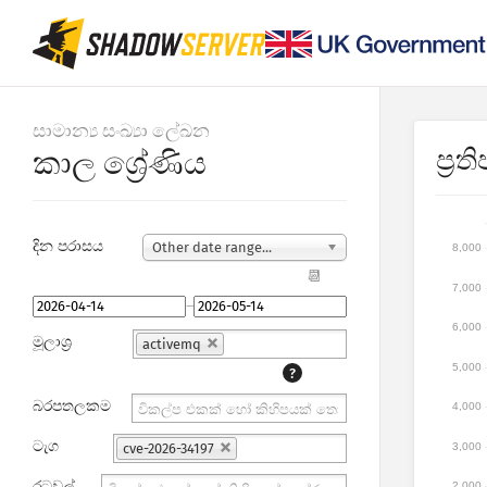
සාමාන්‍ය සංඛ්‍යා ලේඛන
ප්‍ර
කාල ශ්‍රේණිය
දින පරාසය
Other date range...
8,000
📆
7,000
–
6,000
මූලාශ්‍ර
activemq
5,000
?
බරපතලකම
4,000
ටැග
3,000
cve-2026-34197
රටවල්
2,000