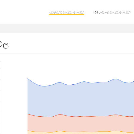
සාමාන්‍ය සංඛ්‍යා ලේඛන
IoT උපාංග සංඛ්‍යාලේඛන
තිඵල