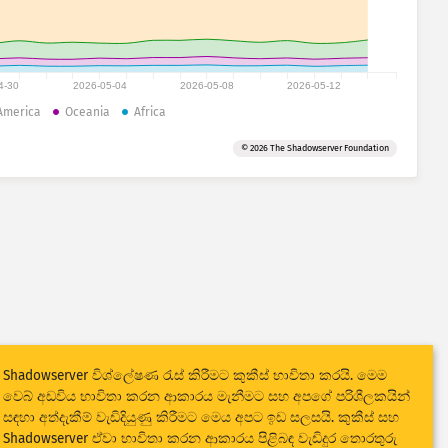
4-30
2026-05-04
2026-05-08
2026-05-12
America
Oceania
Africa
© 2026 The Shadowserver Foundation
Shadowserver විශ්ලේෂණ රැස් කිරීමට කුකීස් භාවිතා කරයි. මෙම
වෙබ් අඩවිය භාවිතා කරන ආකාරය මැනීමට සහ අපගේ පරිශීලකයින්
සඳහා අත්දැකීම් වැඩිදියුණු කිරීමට මෙය අපට ඉඩ සලසයි. කුකීස් සහ
Shadowserver ඒවා භාවිතා කරන ආකාරය පිළිබඳ වැඩිදුර තොරතුරු