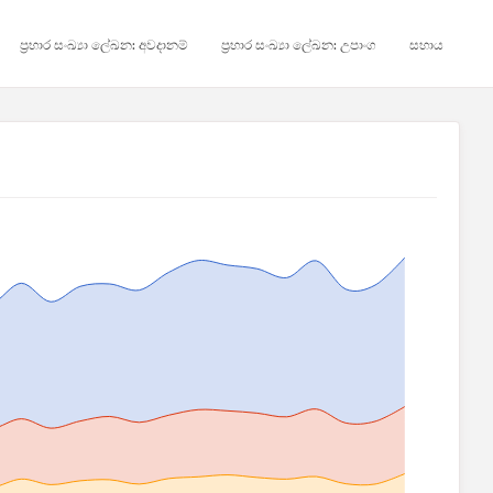
ප්‍රහාර සංඛ්‍යා ලේඛන: අවදානම්
ප්‍රහාර සංඛ්‍යා ලේඛන: උපාංග
සහාය