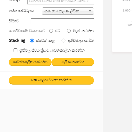
දත්ත කට්ටලය
1,000
ගණනය කළ IP ලිපින
සීමාව
0
20
කණ්ඩායම් වශයෙන්
රට
ටැග් කරන්න
Stacking
ස්ටේක් කළ
අතිච්ඡාදනය වීම
ප්‍රතිඵල ස්වයංක්‍රීයව යාවත්කාලීන කරන්න
යාවත්කාලීන කරන්න
යළි සකසන්න
PNG ලෙස බාගත කරන්න