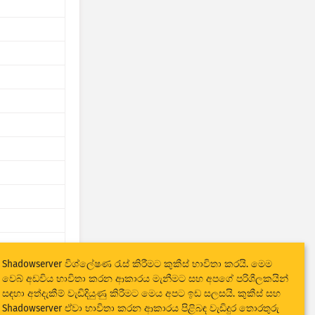
Shadowserver විශ්ලේෂණ රැස් කිරීමට කුකීස් භාවිතා කරයි. මෙම
වෙබ් අඩවිය භාවිතා කරන ආකාරය මැනීමට සහ අපගේ පරිශීලකයින්
සඳහා අත්දැකීම් වැඩිදියුණු කිරීමට මෙය අපට ඉඩ සලසයි. කුකීස් සහ
Shadowserver ඒවා භාවිතා කරන ආකාරය පිළිබඳ වැඩිදුර තොරතුරු