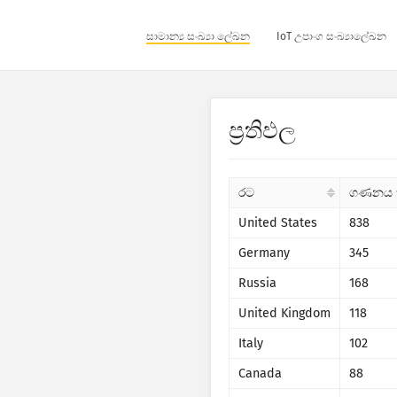
සාමාන්‍ය සංඛ්‍යා ලේඛන
IoT උපාංග සංඛ්‍යාලේඛන
ප්‍රතිඵල
රට
ගණනය ක
United States
838
Germany
345
Russia
168
United Kingdom
118
Italy
102
Canada
88