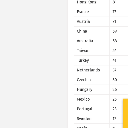
Hong Kong
81
France
77
Austria
71
China
59
Australia
58
Taiwan
54
Turkey
41
Netherlands
37
Czechia
30
Hungary
26
Mexico
25
Portugal
23
Sweden
17