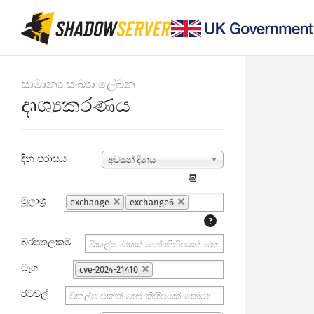
සාමාන්‍ය සංඛ්‍යා ලේඛන
දෘශ්‍යකරණය
දින පරාසය
අවසන් දිනය
📆
මූලාශ්‍ර
exchange
exchange6
?
බරපතලකම
ටැග
cve-2024-21410
රටවල්