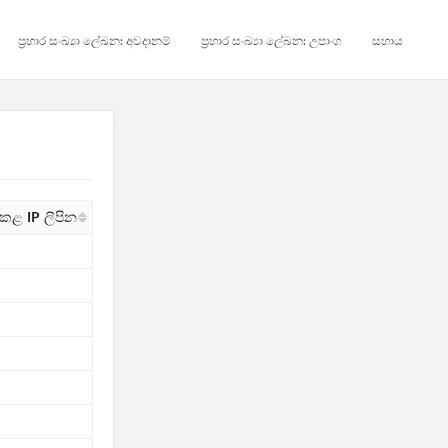
ප්‍රහාර සංඛ්‍යා ලේඛන: අවදානම්
ප්‍රහාර සංඛ්‍යා ලේඛන: උපාංග
සහාය
ළ IP ලිපින