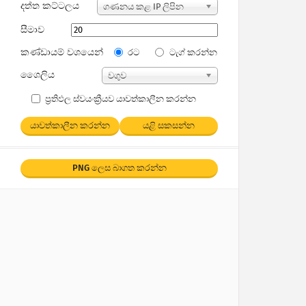
දත්ත කට්ටලය
ගණනය කළ IP ලිපින
සීමාව
කණ්ඩායම් වශයෙන්
රට
ටැග් කරන්න
ශෛලිය
වගුව
ප්‍රතිඵල ස්වයංක්‍රීයව යාවත්කාලීන කරන්න
යාවත්කාලීන කරන්න
යළි සකසන්න
PNG ලෙස බාගත කරන්න