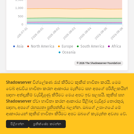
1,000
ප්‍රහාර සංඛ්‍යා ලේඛන: අවදානම්
ටැග
500
ප්‍රහාර සංඛ්‍යා ලේඛන: උපාංග
0
2026-07-31
2026-08-01
2026-08-02
2026-08-03
2026-08-04
2026-08-05
2026-08-06
සහාය
රටවල්
Asia
North America
Europe
South America
Africa
Oceania
සීමාව
© 2026 The Shadowserver Foundation
කණ්ඩායම් වශයෙන්
Shadowserver විශ්ලේෂණ රැස් කිරීමට කුකීස් භාවිතා කරයි. මෙම
Stacking
ස්ටේක් කළ
අතිච්ඡාදනය වීම
වෙබ් අඩවිය භාවිතා කරන ආකාරය මැනීමට සහ අපගේ පරිශීලකයින්
ප්‍රතිඵල ස්වයංක්‍රීයව යාවත්කාලීන කරන්න
සඳහා අත්දැකීම් වැඩිදියුණු කිරීමට මෙය අපට ඉඩ සලසයි. කුකීස් සහ
Shadowserver ඒවා භාවිතා කරන ආකාරය පිළිබඳ වැඩිදුර තොරතුරු
යාවත්කාලීන කරන්න
යළි සකසන්න
© 2026
THE SHADOWSERVER FOUNDATION
සඳහා, අපගේ
රහස්‍යතා ප්‍රතිපත්තිය
බලන්න. ඔබගේ උපාංගයේ මේ
රහස්‍යභාවය සහ කොන්දේසි
අපව අමතන්න
ණය
ආකාරයෙන් කුකීස් භාවිතා කිරීමට අපට ඔබගේ කැමැත්ත අවශ්‍ය වේ.
PNG ලෙස බාගත කරන්න
මෙම දත්ත පිළිබඳව
භාෂාව
පිළිගන්න
ප්‍රතික්ෂේප කරන්න