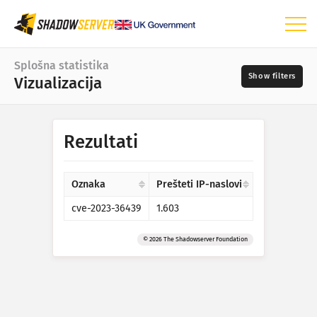
Nadzorna plošča
Splošna statistika
Vizualizacija
Splošna statistika
Zemljevid sveta
Časovno obdobje
Rezultati
📆
Zemljevid regij
Viri
Primerjalni zemljevid
Oznaka
Prešteti IP-naslovi
Drevesni zemljevid
cve-2023-36439
1.603
?
Časovna vrsta
Resnost
Vizualizacija
© 2026 The Shadowserver Foundation
Statistika naprav IoT
Oznake
Statistika napadov: Ranljivosti