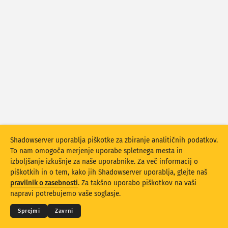
Statistika napadov: Naprave
Države
Pomoč
Nabor podatkov
Omejitev
Razvrstite po
Država
Oznaka
Podatkovna lestvica
Slog
Shadowserver uporablja piškotke za zbiranje analitičnih podatkov.
Samodejna posodobitev rezultatov
To nam omogoča merjenje uporabe spletnega mesta in
izboljšanje izkušnje za naše uporabnike. Za več informacij o
Posodobi
Ponastavitev
piškotkih in o tem, kako jih Shadowserver uporablja, glejte naš
© 2026
THE SHADOWSERVER FOUNDATION
pravilnik o zasebnosti
. Za takšno uporabo piškotkov na vaši
Zasebnost in pogoji
Kontaktirajte nas
Zasluge
Prenesite kot PNG
napravi potrebujemo vaše soglasje.
Jezik
Sprejmi
Zavrni