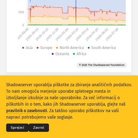
Statistika napadov: Ranljivosti
500
Oznake
Statistika napadov: Naprave
0
2025-08-09
2025-09-15
2025-10-22
2025-11-28
2026-01-04
2026-02-10
2026-03-19
2026-04-25
2026-06-01
2026-07-08
Pomoč
Države
Asia
Europe
North America
South America
Oceania
Africa
Omejitev
© 2026 The Shadowserver Foundation
Razvrstite po
Stacking
Zloženo
Prekrivanje
Shadowserver uporablja piškotke za zbiranje analitičnih podatkov.
To nam omogoča merjenje uporabe spletnega mesta in
Samodejna posodobitev rezultatov
izboljšanje izkušnje za naše uporabnike. Za več informacij o
piškotkih in o tem, kako jih Shadowserver uporablja, glejte naš
Posodobi
Ponastavitev
© 2026
THE SHADOWSERVER FOUNDATION
pravilnik o zasebnosti
. Za takšno uporabo piškotkov na vaši
Zasebnost in pogoji
Kontaktirajte nas
Zasluge
napravi potrebujemo vaše soglasje.
Prenesite kot PNG
O teh podatkih
Jezik
Sprejmi
Zavrni