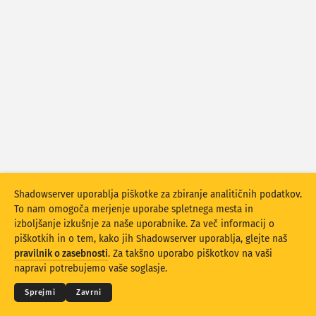
Statistika napadov: Ranljivosti
Oznake
Statistika napadov: Naprave
Pomoč
Države
Omejitev
Razvrstite po
Shadowserver uporablja piškotke za zbiranje analitičnih podatkov.
Stacking
Zloženo
Prekrivanje
To nam omogoča merjenje uporabe spletnega mesta in
Samodejna posodobitev rezultatov
izboljšanje izkušnje za naše uporabnike. Za več informacij o
piškotkih in o tem, kako jih Shadowserver uporablja, glejte naš
Posodobi
Ponastavitev
© 2026
THE SHADOWSERVER FOUNDATION
pravilnik o zasebnosti
. Za takšno uporabo piškotkov na vaši
Zasebnost in pogoji
Kontaktirajte nas
Zasluge
napravi potrebujemo vaše soglasje.
Prenesite kot PNG
O teh podatkih
Jezik
Sprejmi
Zavrni