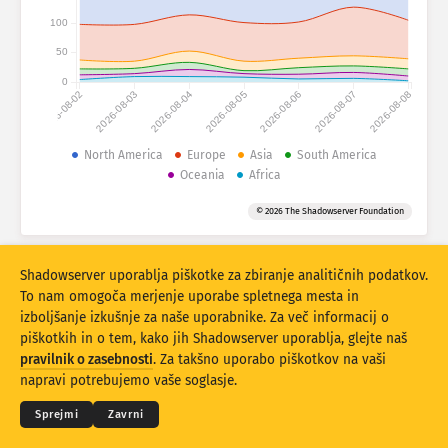
100
Statistika napadov: Ranljivosti
Oznake
50
Statistika napadov: Naprave
0
2026-08-02
2026-08-03
2026-08-04
2026-08-05
2026-08-06
2026-08-07
2026-08-08
Pomoč
Države
North America
Europe
Asia
South America
Oceania
Africa
Omejitev
© 2026 The Shadowserver Foundation
Razvrstite po
Shadowserver uporablja piškotke za zbiranje analitičnih podatkov.
Stacking
Zloženo
Prekrivanje
To nam omogoča merjenje uporabe spletnega mesta in
Samodejna posodobitev rezultatov
izboljšanje izkušnje za naše uporabnike. Za več informacij o
piškotkih in o tem, kako jih Shadowserver uporablja, glejte naš
Posodobi
Ponastavitev
© 2026
THE SHADOWSERVER FOUNDATION
pravilnik o zasebnosti
. Za takšno uporabo piškotkov na vaši
Zasebnost in pogoji
Kontaktirajte nas
Zasluge
napravi potrebujemo vaše soglasje.
Prenesite kot PNG
O teh podatkih
Jezik
Sprejmi
Zavrni