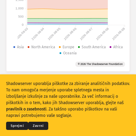
1,000
Statistika napadov: Ranljivosti
Oznake
500
Statistika napadov: Naprave
0
2026-08-03
2026-08-04
2026-08-05
2026-08-06
2026-08-07
2026-08-08
2026-08-09
Pomoč
Države
Asia
North America
Europe
South America
Africa
Oceania
Omejitev
© 2026 The Shadowserver Foundation
Razvrstite po
Shadowserver uporablja piškotke za zbiranje analitičnih podatkov.
Stacking
Zloženo
Prekrivanje
To nam omogoča merjenje uporabe spletnega mesta in
Samodejna posodobitev rezultatov
izboljšanje izkušnje za naše uporabnike. Za več informacij o
piškotkih in o tem, kako jih Shadowserver uporablja, glejte naš
Posodobi
Ponastavitev
© 2026
THE SHADOWSERVER FOUNDATION
pravilnik o zasebnosti
. Za takšno uporabo piškotkov na vaši
Zasebnost in pogoji
Kontaktirajte nas
Zasluge
napravi potrebujemo vaše soglasje.
Prenesite kot PNG
O teh podatkih
Jezik
Sprejmi
Zavrni