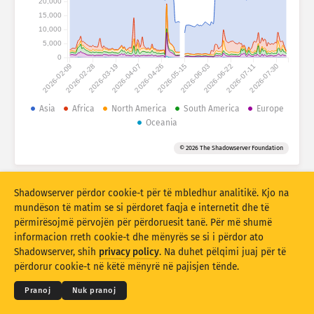
20,000
Statistikat e sulmeve: Pajisje
15,000
Shtetet
10,000
Ndihma
5,000
0
2026-02-09
2026-02-28
2026-03-19
2026-04-07
2026-04-26
2026-05-15
2026-06-03
2026-06-22
2026-07-11
2026-07-30
Grupi i të dhënave
Limiti
Asia
Africa
North America
South America
Europe
Oceania
Gruponi sipas
Shteti
Etiketa
© 2026 The Shadowserver Foundation
Stacking
Mbledhur
Mbivendosja
Përditëso automatikisht rezultatet
Shadowserver përdor cookie-t për të mbledhur analitikë. Kjo na
Përditëso
Rivendos
mundëson të matim se si përdoret faqja e internetit dhe të
përmirësojmë përvojën për përdoruesit tanë. Për më shumë
informacion rreth cookie-t dhe mënyrës se si i përdor ato
Shkarko si PNG
© 2026
THE SHADOWSERVER FOUNDATION
Shadowserver, shih
privacy policy
. Na duhet pëlqimi juaj për të
Privatësia dhe kushtet
Na kontaktoni
Kreditet
përdorur cookie-t në këtë mënyrë në pajisjen tënde.
Gjuha
Pranoj
Nuk pranoj