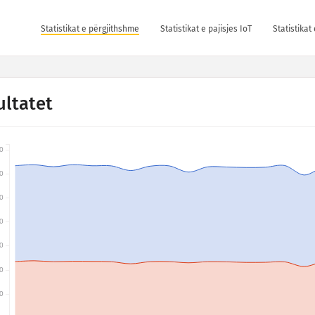
Statistikat e përgjithshme
Statistikat e pajisjes IoT
Statistika
ultatet
0
0
0
0
0
0
0