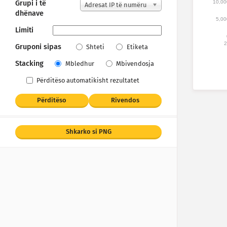
10,00
Grupi i të
Adresat IP të numëru
dhënave
ara
5,00
Limiti
2
Gruponi sipas
Shteti
Etiketa
Stacking
Mbledhur
Mbivendosja
Përditëso automatikisht rezultatet
Përditëso
Rivendos
Shkarko si PNG