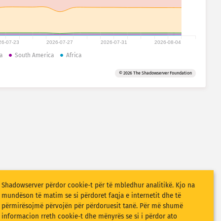
26-07-23
2026-07-27
2026-07-31
2026-08-04
a
South America
Africa
© 2026 The Shadowserver Foundation
Shadowserver përdor cookie-t për të mbledhur analitikë. Kjo na
mundëson të matim se si përdoret faqja e internetit dhe të
përmirësojmë përvojën për përdoruesit tanë. Për më shumë
informacion rreth cookie-t dhe mënyrës se si i përdor ato