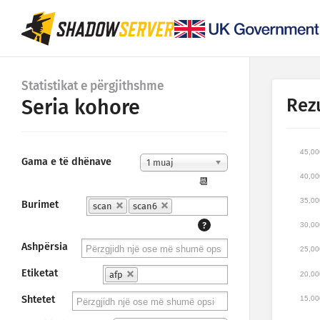
Statistikat e përgjithshme
Rez
Seria kohore
45,00
Gama e të dhënave
1 muaj
40,00
📆
35,00
Burimet
scan
scan6
?
30,00
Ashpërsia
25,00
Etiketat
afp
20,00
Shtetet
15,00