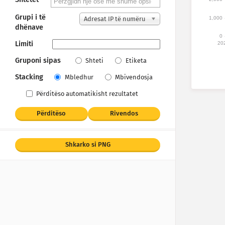
Grupi i të
1,000
Adresat IP të numëru
dhënave
ara
0
Limiti
20
Gruponi sipas
Shteti
Etiketa
Stacking
Mbledhur
Mbivendosja
Përditëso automatikisht rezultatet
Përditëso
Rivendos
Shkarko si PNG