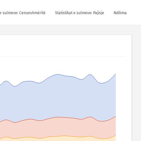
t e sulmeve: Cenueshmëritë
Statistikat e sulmeve: Pajisje
Ndihma