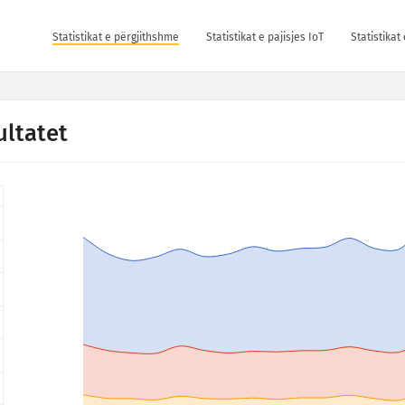
Statistikat e përgjithshme
Statistikat e pajisjes IoT
Statistika
ultatet