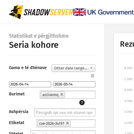
Statistikat e përgjithshme
Rez
Seria kohore
Gama e të dhënave
Other date range...
8,000
📆
7,000
–
6,000
Burimet
activemq
5,000
?
Ashpërsia
4,000
Etiketat
3,000
cve-2026-34197
Shtetet
2,000