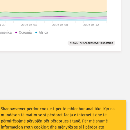
4-30
2026-05-04
2026-05-08
2026-05-12
America
Oceania
Africa
© 2026 The Shadowserver Foundation
Shadowserver përdor cookie-t për të mbledhur analitikë. Kjo na
mundëson të matim se si përdoret faqja e internetit dhe të
përmirësojmë përvojën për përdoruesit tanë. Për më shumë
informacion rreth cookie-t dhe mënyrës se si i përdor ato