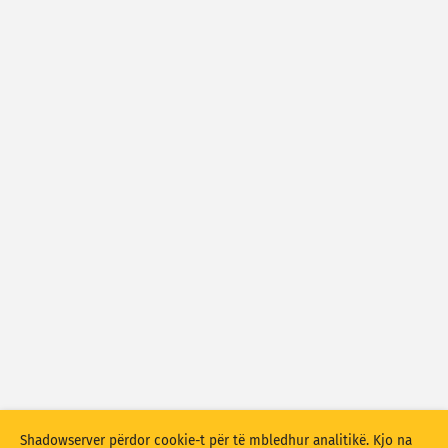
Statistikat e sulmeve: Pajisje
Etiketat
Ndihma
Shtetet
Show options
for Popullsia/BPV
Grupi i të dhënave
Përditëso automatikisht rezultatet
Përditëso
Rivendos
Shkarko si PNG
Shadowserver përdor cookie-t për të mbledhur analitikë. Kjo na