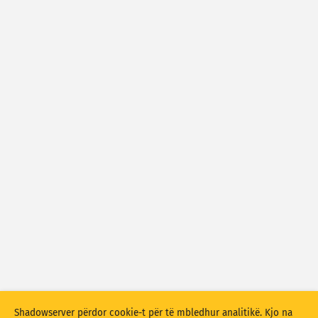
Statistikat e sulmeve: Cenueshmëritë
Modeli
Statistikat e sulmeve: Pajisje
Ndihma
Përzgjidhni një zgjedhje të vlefshme. webdevice s’është një
nga zgjedhjet e mundshme.
Etiketat
Shtetet
Show options
for Popullsia/BPV
Grupi i të dhënave
Përditëso automatikisht rezultatet
Shadowserver përdor cookie-t për të mbledhur analitikë. Kjo na
Përditëso
Rivendos