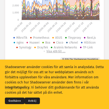
Hjälp
Gruppera efter
2,000
1,000
Stacking
Staplat
Överlappar
0
Uppdatera resultat automatiskt
2026-05-09
2026-05-19
2026-05-29
2026-06-08
2026-06-18
2026-06-28
2026-07-08
2026-07-18
2026-07-28
Uppdatera
Återställ
MikroTik
Prometheus
ASUS
Tinyproxy
Next.js
nginx
Huawei
Boa
Cisco
cPanel
HiSilicon
Hämta som PNG
Om dessa data
Synology
DrayTek
Araknis Networks
TP-Link
–
Visa 406 till ....
© 2026 The Shadowserver Foundation
Statistik över fingeravtryck för IoT-enheter och honeypot-attacker,
Shadowserver använder cookies för att samla in analysdata. Detta
medfinansierat av EU:s Fonden för ett sammanlänkat Europa
gör det möjligt för oss att se hur webbplatsen används och
förbättra upplevelsen för våra användare. Mer information om
cookies och hur Shadowserver använder dem finns i vår
© 2026
THE SHADOWSERVER FOUNDATION
integritetspolicy
. Vi behöver ditt godkännande för att använda
Integritet och villkor
Kontakta oss
Medverkande
cookies på det här sättet på din enhet.
Språk
Godkänn
Avböj