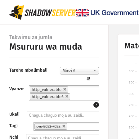
Takwimu za jumla
Mat
Msururu wa muda
Tarehe mbalimbali
Miezi 6
400
📆
350
Vyanzo:
http_vulnerable
300
http_vulnerable6
?
250
Ukali
200
Tagi
cve-2023-7028
150
Nchi
100