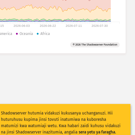
-15
2026-06-03
2026-06-22
2026-07-11
2026-07-30
America
Oceania
Africa
© 2026 The Shadowserver Foundation
Shadowserver hutumia vidakuzi kukusanya uchanganuzi. Hii
huturuhusu kupima jinsi tovuti inatumiwa na kuboresha
matumizi kwa watumiaji wetu. Kwa habari zaidi kuhusu vidakuzi
na jinsi Shadowserver inazitumia, angalia
sera yetu ya faragha
.