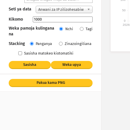
Seti ya data
Anwani za IP zilizohesabiw
50
a
Kikomo
0
2026
Weka pamoja kulingana
Nchi
Tagi
na
Stacking
Panganya
Zinazoingiliana
Sasisha matokeo kiotomatiki
Sasisha
Weka upya
Pakua kama PNG