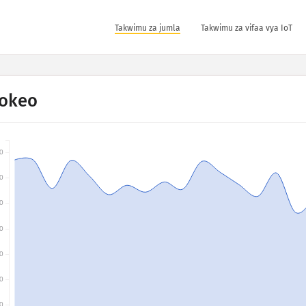
Takwimu za jumla
Takwimu za vifaa vya IoT
okeo
0
0
0
0
0
0
0