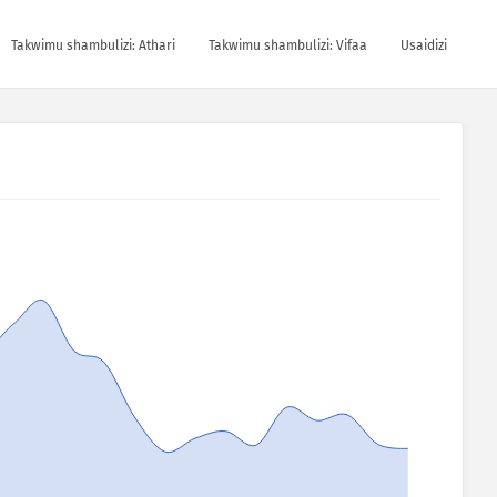
Takwimu shambulizi: Athari
Takwimu shambulizi: Vifaa
Usaidizi