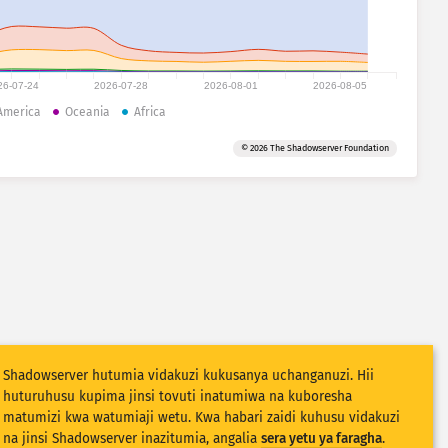
26-07-24
2026-07-28
2026-08-01
2026-08-05
America
Oceania
Africa
© 2026 The Shadowserver Foundation
Shadowserver hutumia vidakuzi kukusanya uchanganuzi. Hii
huturuhusu kupima jinsi tovuti inatumiwa na kuboresha
matumizi kwa watumiaji wetu. Kwa habari zaidi kuhusu vidakuzi
na jinsi Shadowserver inazitumia, angalia
sera yetu ya faragha
.