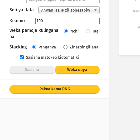
Seti ya data
Anwani za IP zilizohesabiw
5,00
a
Kikomo
2
Weka pamoja kulingana
Nchi
Tagi
na
Stacking
Panganya
Zinazoingiliana
Sasisha matokeo kiotomatiki
Sasisha
Weka upya
Pakua kama PNG