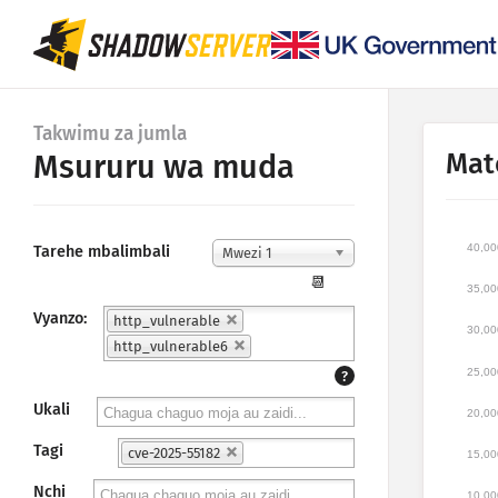
Takwimu za jumla
Mat
Msururu wa muda
40,00
Tarehe mbalimbali
Mwezi 1
📆
35,00
Vyanzo:
http_vulnerable
30,00
http_vulnerable6
25,00
?
Ukali
20,00
Tagi
cve-2025-55182
15,00
Nchi
10,00