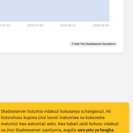
6-07-24
2026-07-28
2026-08-01
2026-08-05
© 2026 The Shadowserver Foundation
Shadowserver hutumia vidakuzi kukusanya uchanganuzi. Hii
huturuhusu kupima jinsi tovuti inatumiwa na kuboresha
matumizi kwa watumiaji wetu. Kwa habari zaidi kuhusu vidakuzi
na jinsi Shadowserver inazitumia, angalia
sera yetu ya faragha
.