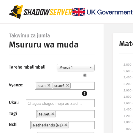
Takwimu za jumla
Mat
Msururu wa muda
2,800
Tarehe mbalimbali
Mwezi 1
2,600
📆
2,400
2,200
Vyanzo:
scan
scan6
2,000
?
1,800
Ukali
1,600
1,400
Tagi
telnet
1,200
1,000
Nchi
Netherlands (NL)
800