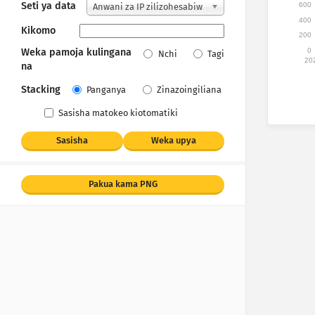
Seti ya data
600
Anwani za IP zilizohesabiw
400
a
Kikomo
200
0
Weka pamoja kulingana
Nchi
Tagi
20
na
Stacking
Panganya
Zinazoingiliana
Sasisha matokeo kiotomatiki
Sasisha
Weka upya
Pakua kama PNG