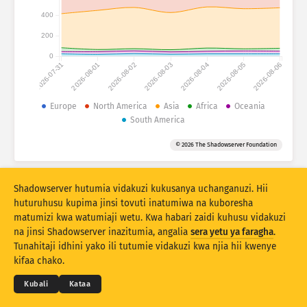
Takwimu shambulizi: Vifaa
400
Nchi
Usaidizi
200
0
2026-07-31
2026-08-01
2026-08-02
2026-08-03
2026-08-04
2026-08-05
2026-08-06
Seti ya data
Kikomo
Europe
North America
Asia
Africa
Oceania
South America
Weka pamoja kulingana na
Nchi
Tagi
© 2026 The Shadowserver Foundation
Stacking
Panganya
Zinazoingiliana
Sasisha matokeo kiotomatiki
Shadowserver hutumia vidakuzi kukusanya uchanganuzi. Hii
Sasisha
Weka upya
huturuhusu kupima jinsi tovuti inatumiwa na kuboresha
matumizi kwa watumiaji wetu. Kwa habari zaidi kuhusu vidakuzi
na jinsi Shadowserver inazitumia, angalia
sera yetu ya faragha
.
Pakua kama PNG
© 2026
THE SHADOWSERVER FOUNDATION
Tunahitaji idhini yako ili tutumie vidakuzi kwa njia hii kwenye
Faragha na Masharti
Wasiliana Nasi
Waliotunga
kifaa chako.
Lugha
Kubali
Kataa