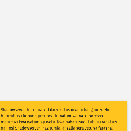
Shadowserver hutumia vidakuzi kukusanya uchanganuzi. Hii
huturuhusu kupima jinsi tovuti inatumiwa na kuboresha
matumizi kwa watumiaji wetu. Kwa habari zaidi kuhusu vidakuzi
na jinsi Shadowserver inazitumia, angalia
sera yetu ya faragha
.