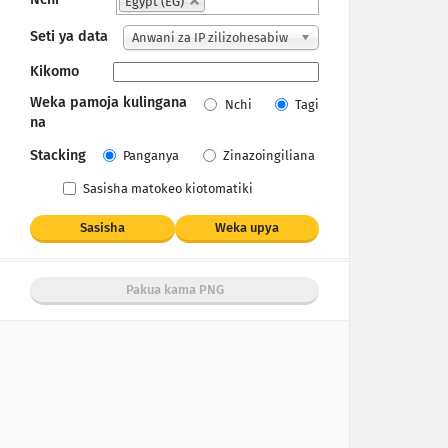
Egypt (EG)
Seti ya data
Anwani za IP zilizohesabiw
a
Kikomo
Weka pamoja kulingana
Nchi
Tagi
na
Stacking
Panganya
Zinazoingiliana
Sasisha matokeo kiotomatiki
Sasisha
Weka upya
Pakua kama PNG