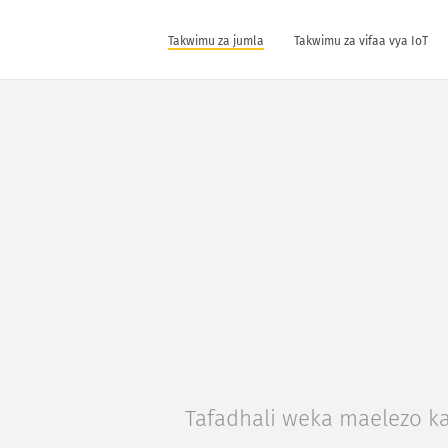
Takwimu za jumla
Takwimu za vifaa vya IoT
Tafadhali weka maelezo ka