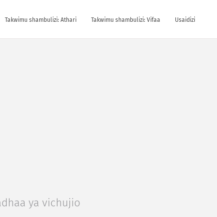
Takwimu shambulizi: Athari
Takwimu shambulizi: Vifaa
Usaidizi
dhaa ya vichujio