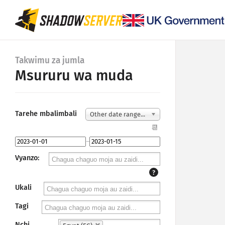
Takwimu za jumla
Msururu wa muda
Tarehe mbalimbali
Other date range...
📆
–
Vyanzo:
?
Ukali
Tagi
Nchi