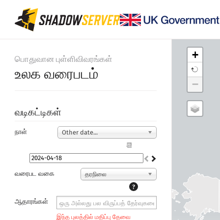
+
பொதுவான புள்ளிவிவரங்கள்
உலக வரைபடம்
−
வடிகட்டிகள்
நாள்
Other date...
📆
வரைபட வகை
தரநிலை
?
ஆதாரங்கள்
இந்த புலத்தில் மதிப்பு தேவை