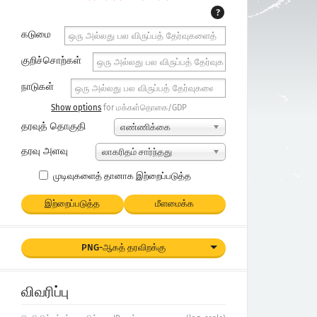
?
கடுமை
குறிச்சொற்கள்
நாடுகள்
Show options
for மக்கள்தொகை/GDP
தரவுத் தொகுதி
எண்ணிக்கை
தரவு அளவு
லாகரிதம் சார்ந்தது
முடிவுகளைத் தானாக இற்றைப்படுத்த
இற்றைப்படுத்த
மீளமைக்க
PNG-ஆகத் தரவிறக்கு
விவரிப்பு