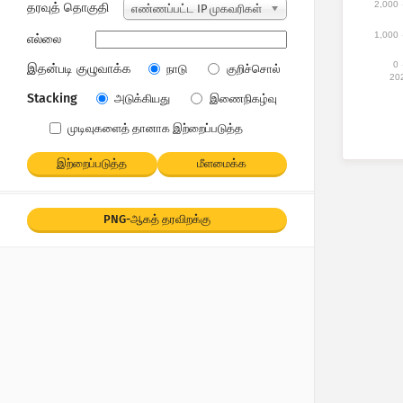
2,000
தரவுத் தொகுதி
எண்ணப்பட்ட IP முகவரிகள்
1,000
எல்லை
0
இதன்படி குழுவாக்க
நாடு
குறிச்சொல்
20
Stacking
அடுக்கியது
இணைநிகழ்வு
முடிவுகளைத் தானாக இற்றைப்படுத்த
இற்றைப்படுத்த
மீளமைக்க
PNG-ஆகத் தரவிறக்கு