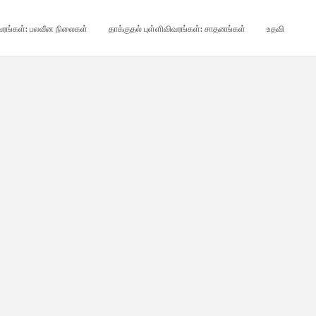
ிவரங்கள்: பலவீன நிலைகள்
தாக்குதல் புள்ளிவிவரங்கள்: சாதனங்கள்
உதவி