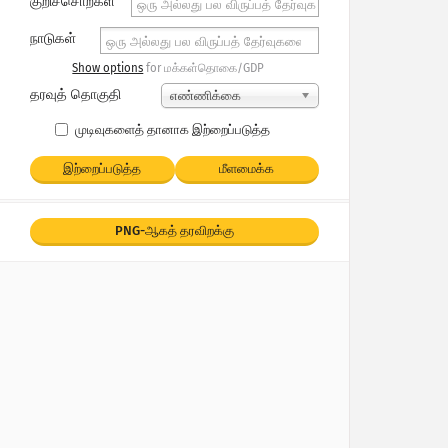
குறிச்சொற்கள்
நாடுகள்
Show options
for மக்கள்தொகை/GDP
தரவுத் தொகுதி
எண்ணிக்கை
முடிவுகளைத் தானாக இற்றைப்படுத்த
இற்றைப்படுத்த
மீளமைக்க
PNG-ஆகத் தரவிறக்கு