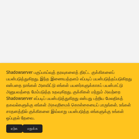
தாக்குதல் புள்ளிவிவரங்கள்: பலவீன நிலைகள்
குறிச்சொற்கள்
தாக்குதல் புள்ளிவிவரங்கள்: சாதனங்கள்
உதவி
நாடுகள்
எல்லை
Shadowserver பகுப்பாய்வுத் தரவுகளைத் திரட்ட குக்கிகளைப்
இதன்படி குழுவாக்க
பயன்படுத்துகிறது. இந்த இணையத்தளம் எப்படிப் பயன்படுத்தப்படுகிறது
என்பதை நாங்கள் அளவிட்டு எங்கள் பயனர்களுக்காகப் பயன்பாட்டு
Stacking
அடுக்கியது
இணைநிகழ்வு
அனுபவத்தை மேம்படுத்த உதவுகிறது. குக்கிகள் மற்றும் அவற்றை
Shadowserver எப்படிப் பயன்படுத்துகிறது என்பது பற்றிய மேலதிகத்
முடிவுகளைத் தானாக இற்றைப்படுத்த
தகவல்களுக்கு எங்கள்
அகவுரிமைக் கொள்கை
யைப் பாருங்கள். உங்கள்
© 2026
THE SHADOWSERVER FOUNDATION
அகவுரிமை மற்றும் விதிமுறைகள்
இற்றைப்படுத்த
மீளமைக்க
சாதனத்தில் குக்கிகளை இவ்வாறு பயன்படுத்த எங்களுக்கு உங்கள்
எங்களைத் தொடர்பு கொள்ள
பணிபுரிந்தோர்
ஒப்புதல் தேவை.
PNG-ஆகத் தரவிறக்கு
இந்தத் தரவு பற்றி
மொழி
ஏற்க
மறுக்க