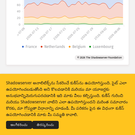
అటాక్ స్టాటిస్టిక్స్: డివైసెస్
60
దేశాలు
40
సహాయం
20
0
2026-07-09
2026-07-13
2026-07-17
2026-07-21
2026-07-25
2026-07-29
2026-08-02
2026-08-06
సెట్ చేసిన డేటా
France
Netherlands
Belgium
Luxembourg
పరిమితి
© 2026 The Shadowserver Foundation
ద్వారా సమూహపరచండి
దేశం
ట్యాగ్
Stacking
స్టేక్డ్
ఓవర్‌లాపింగ్
ఫలితాలు ఆటోమాటికల్‌గా అప్‌డేట్ చేయండి
Shadowserver అనాలిటిక్స్‌ను సేకరించే కుకీస్‌ను ఉపయోగిస్తుంది. సైట్ ఎలా
ఉపయోగించబడుతోంది అని కొలవడానికి మరియు మా యూజర్లకు
నవీకరణ
రీసెట్
అనుభవాన్నిమెరుగుపరచడానికి ఇది మాకు వీలు కల్పిస్తుంది. కుకీస్ గురించి
మరియు Shadowserver వాటిని ఎలా ఉపయోగిస్తుందని మరింత సమాచారం
PNG గా డౌన్‌లోడ్ చేయండి
© 2026
THE SHADOWSERVER FOUNDATION
కొరకు, మా
గోప్యతా విధానాన్ని
చూడండి. మీ పరికరం పైన ఈ విధంగా కుకీస్
గోప్యత మరియు షరతులు
మమ్మల్ని సంప్రదించండి:
క్రెడిట్స్
ఉపయోగించడానికి మాకు మీ సమ్మతి కావాలి.
భాష
అంగీకరించు
తిరస్కరించు