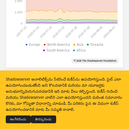
2,000
అటాక్ స్టాటిస్టిక్స్: డివైసెస్
దేశాలు
సహాయం
1,000
0
2026-07-10
2026-07-14
2026-07-18
2026-07-22
2026-07-26
2026-07-30
2026-08-03
2026-08-07
సెట్ చేసిన డేటా
Europe
North America
Asia
Oceania
పరిమితి
South America
Africa
ద్వారా సమూహపరచండి
దేశం
ట్యాగ్
© 2026 The Shadowserver Foundation
Stacking
స్టేక్డ్
ఓవర్‌లాపింగ్
ఫలితాలు ఆటోమాటికల్‌గా అప్‌డేట్ చేయండి
Shadowserver అనాలిటిక్స్‌ను సేకరించే కుకీస్‌ను ఉపయోగిస్తుంది. సైట్ ఎలా
ఉపయోగించబడుతోంది అని కొలవడానికి మరియు మా యూజర్లకు
నవీకరణ
రీసెట్
అనుభవాన్నిమెరుగుపరచడానికి ఇది మాకు వీలు కల్పిస్తుంది. కుకీస్ గురించి
మరియు Shadowserver వాటిని ఎలా ఉపయోగిస్తుందని మరింత సమాచారం
PNG గా డౌన్‌లోడ్ చేయండి
© 2026
THE SHADOWSERVER FOUNDATION
కొరకు, మా
గోప్యతా విధానాన్ని
చూడండి. మీ పరికరం పైన ఈ విధంగా కుకీస్
గోప్యత మరియు షరతులు
మమ్మల్ని సంప్రదించండి:
క్రెడిట్స్
ఉపయోగించడానికి మాకు మీ సమ్మతి కావాలి.
భాష
అంగీకరించు
తిరస్కరించు