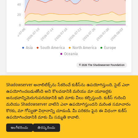
అటాక్ స్టాటిస్టిక్స్: డివైసెస్
40
దేశాలు
సహాయం
20
0
2026-07-06
2026-07-10
2026-07-14
2026-07-18
2026-07-22
2026-07-26
2026-07-30
2026-08-03
సెట్ చేసిన డేటా
Asia
South America
North America
Europe
పరిమితి
Oceania
ద్వారా సమూహపరచండి
దేశం
ట్యాగ్
© 2026 The Shadowserver Foundation
Stacking
స్టేక్డ్
ఓవర్‌లాపింగ్
ఫలితాలు ఆటోమాటికల్‌గా అప్‌డేట్ చేయండి
Shadowserver అనాలిటిక్స్‌ను సేకరించే కుకీస్‌ను ఉపయోగిస్తుంది. సైట్ ఎలా
ఉపయోగించబడుతోంది అని కొలవడానికి మరియు మా యూజర్లకు
నవీకరణ
రీసెట్
అనుభవాన్నిమెరుగుపరచడానికి ఇది మాకు వీలు కల్పిస్తుంది. కుకీస్ గురించి
మరియు Shadowserver వాటిని ఎలా ఉపయోగిస్తుందని మరింత సమాచారం
PNG గా డౌన్‌లోడ్ చేయండి
© 2026
THE SHADOWSERVER FOUNDATION
కొరకు, మా
గోప్యతా విధానాన్ని
చూడండి. మీ పరికరం పైన ఈ విధంగా కుకీస్
గోప్యత మరియు షరతులు
మమ్మల్ని సంప్రదించండి:
క్రెడిట్స్
ఉపయోగించడానికి మాకు మీ సమ్మతి కావాలి.
భాష
అంగీకరించు
తిరస్కరించు