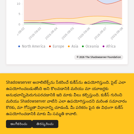
అటాక్ స్టాటిస్టిక్స్: డివైసెస్
10
దేశాలు
సహాయం
5
0
2026-08-02
2026-08-03
2026-08-04
2026-08-05
2026-08-06
2026-08-07
2026-08-08
సెట్ చేసిన డేటా
North America
Europe
Asia
Oceania
Africa
పరిమితి
© 2026 The Shadowserver Foundation
ద్వారా సమూహపరచండి
దేశం
ట్యాగ్
Stacking
స్టేక్డ్
ఓవర్‌లాపింగ్
ఫలితాలు ఆటోమాటికల్‌గా అప్‌డేట్ చేయండి
Shadowserver అనాలిటిక్స్‌ను సేకరించే కుకీస్‌ను ఉపయోగిస్తుంది. సైట్ ఎలా
ఉపయోగించబడుతోంది అని కొలవడానికి మరియు మా యూజర్లకు
నవీకరణ
రీసెట్
అనుభవాన్నిమెరుగుపరచడానికి ఇది మాకు వీలు కల్పిస్తుంది. కుకీస్ గురించి
మరియు Shadowserver వాటిని ఎలా ఉపయోగిస్తుందని మరింత సమాచారం
PNG గా డౌన్‌లోడ్ చేయండి
© 2026
THE SHADOWSERVER FOUNDATION
కొరకు, మా
గోప్యతా విధానాన్ని
చూడండి. మీ పరికరం పైన ఈ విధంగా కుకీస్
గోప్యత మరియు షరతులు
మమ్మల్ని సంప్రదించండి:
క్రెడిట్స్
ఉపయోగించడానికి మాకు మీ సమ్మతి కావాలి.
భాష
అంగీకరించు
తిరస్కరించు