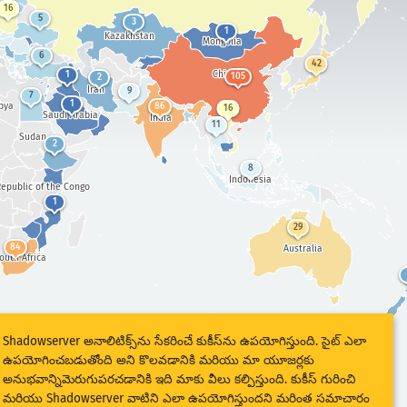
16
5
3
1
Kazakhstan
Mongolia
6
42
China
1
105
2
Iran
9
7
1
bya
86
16
Saudi Arabia
India
11
Sudan
2
8
Indonesia
epublic of the Congo
1
29
84
Australia
outh Africa
Shadowserver అనాలిటిక్స్‌ను సేకరించే కుకీస్‌ను ఉపయోగిస్తుంది. సైట్ ఎలా
ఉపయోగించబడుతోంది అని కొలవడానికి మరియు మా యూజర్లకు
అనుభవాన్నిమెరుగుపరచడానికి ఇది మాకు వీలు కల్పిస్తుంది. కుకీస్ గురించి
మరియు Shadowserver వాటిని ఎలా ఉపయోగిస్తుందని మరింత సమాచారం