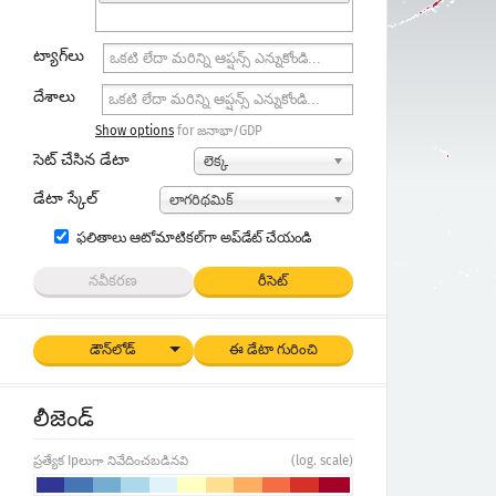
ట్యాగ్‌లు
దేశాలు
Show options
for జనాభా/GDP
సెట్ చేసిన డేటా
లెక్క
డేటా స్కేల్
లాగరిథమిక్
ఫలితాలు ఆటోమాటికల్‌గా అప్‌డేట్ చేయండి
నవీకరణ
రీసెట్
డౌన్‌లోడ్
ఈ డేటా గురించి
లీజెండ్
ప్రత్యేక Ipలుగా నివేదించబడినవి
(log. scale)