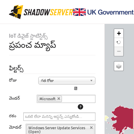
+
IoT డివైజ్ స్టాటిస్టిక్స్
ప్రపంచ మ్యాప్
−
ఫిల్టర్స్
రోజు
గత రోజు
📆
వెండర్
Microsoft
?
రకం
మోడల్
Windows Server Update Services
(Open)