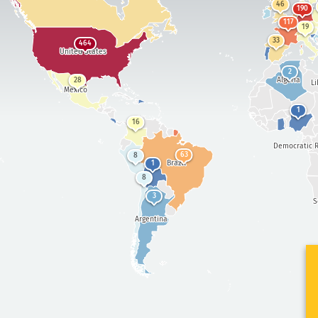
46
190
117
19
33
464
United States
2
Algeria
28
Li
Mexico
1
16
Democratic R
63
8
Brazil
1
8
3
S
Argentina