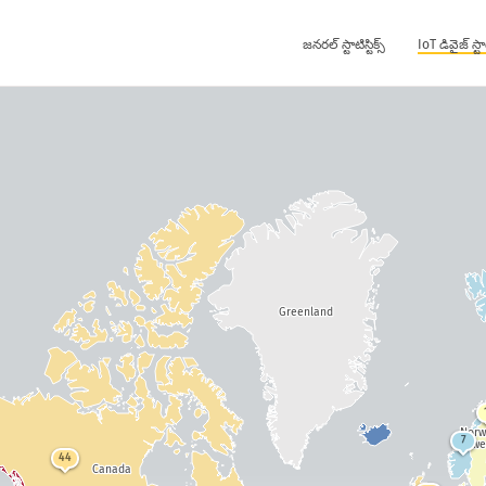
జనరల్ స్టాటిస్టిక్స్
IoT డివైజ్ స్టాటి
Greenland
Nor
7
Swe
44
Canada