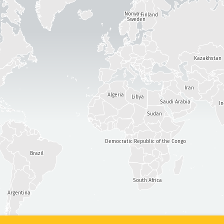
Attack statistics: Devices
Norway
ความร้ายแรง
Finland
Sweden
วิธีใช้
แท็ก
Kazakhstan
Iran
ประเทศ
Algeria
Libya
Saudi Arabia
I
Sudan
Democratic Republic of the Congo
Show options
for ประชากร/GDP
Brazil
ชุดข้อมูล
สเกลข้อมูล
South Africa
อัปเดตผลลัพธ์โดยอัตโนมัติ
Argentina
อัปเดต
รีเซ็ต