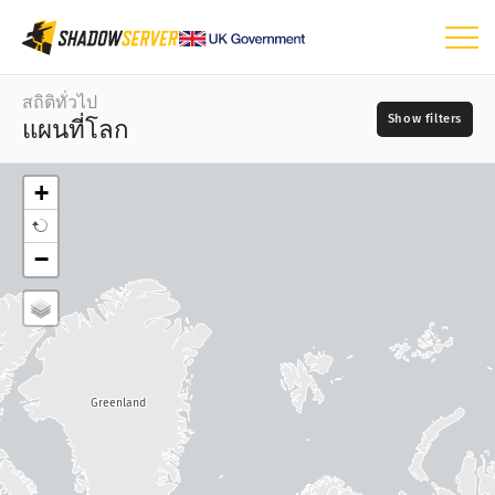
แดชบอร์ด
สถิติทั่วไป
แผนที่โลก
สถิติทั่วไป
แผนที่โลก
+
แผนที่ภูมิภาค
วัน
−
แผนที่เปรียบเทียบ
📆
แผนภาพต้นไม้
ประเภทแผนที่
อนุกรมเวลา
?
การแสดงข้อมูลด้วยภาพ
แหล่งที่มา
Greenland
สถิติจากอุปกรณ์ IoT
Attack statistics: Vulnerabilities
ฟิลด์นี้จำเป็น
?