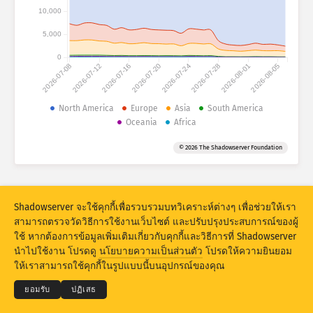
Attack statistics: Devices
10,000
ประเทศ
วิธีใช้
5,000
0
2026-07-08
2026-07-12
2026-07-16
2026-07-20
2026-07-24
2026-07-28
2026-08-01
2026-08-05
ชุดข้อมูล
North America
Europe
Asia
South America
Oceania
Africa
ขีดจำกัด
จัดกลุ่มตาม
ประเทศ
แท็ก
© 2026 The Shadowserver Foundation
Stacking
ซ้อนกัน
ทับกัน
อัปเดตผลลัพธ์โดยอัตโนมัติ
Shadowserver จะใช้คุกกี้เพื่อรวบรวมบทวิเคราะห์ต่างๆ เพื่อช่วยให้เรา
อัปเดต
รีเซ็ต
สามารถตรวจวัดวิธีการใช้งานเว็บไซต์ และปรับปรุงประสบการณ์ของผู้
ใช้ หากต้องการข้อมูลเพิ่มเติมเกี่ยวกับคุกกี้และวิธีการที่ Shadowserver
© 2026
THE SHADOWSERVER FOUNDATION
นำไปใช้งาน โปรดดู
นโยบายความเป็นส่วนตัว
โปรดให้ความยินยอม
ความเป็นส่วนตัวและข้อกำหนด
ติดต่อเรา
เครดิต
ดาวน์โหลดแบบ PNG
ให้เราสามารถใช้คุกกี้ในรูปแบบนี้บนอุปกรณ์ของคุณ
ภาษา
ยอมรับ
ปฏิเสธ