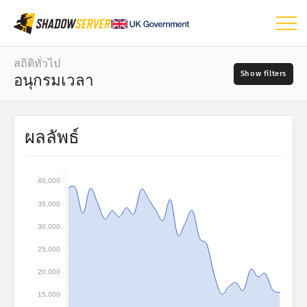
แดชบอร์ด
สถิติทั่วไป
อนุกรมเวลา
สถิติทั่วไป
แผนที่โลก
ช่วงวัน
ผลลัพธ์
📆
แผนที่ภูมิภาค
แหล่งที่มา
แผนที่เปรียบเทียบ
40,000
แผนภาพต้นไม้
35,000
?
อนุกรมเวลา
ความร้ายแรง
30,000
การแสดงข้อมูลด้วยภาพ
25,000
สถิติจากอุปกรณ์ IoT
20,000
แท็ก
Attack statistics: Vulnerabilities
15,000