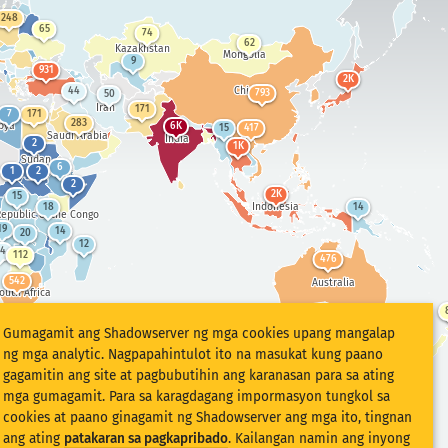
248
65
74
62
Kazakhstan
Mongolia
9
931
2K
China
44
793
50
Iran
171
7
171
283
bya
6K
15
417
Saudi Arabia
India
2
1K
Sudan
6
1
2
2
2K
15
Indonesia
18
14
epublic of the Congo
19
14
20
12
4
112
476
542
Australia
outh Africa
Gumagamit ang Shadowserver ng mga cookies upang mangalap
ng mga analytic. Nagpapahintulot ito na masukat kung paano
gagamitin ang site at pagbubutihin ang karanasan para sa ating
mga gumagamit. Para sa karagdagang impormasyon tungkol sa
cookies at paano ginagamit ng Shadowserver ang mga ito, tingnan
ang ating
patakaran sa pagkapribado
. Kailangan namin ang inyong