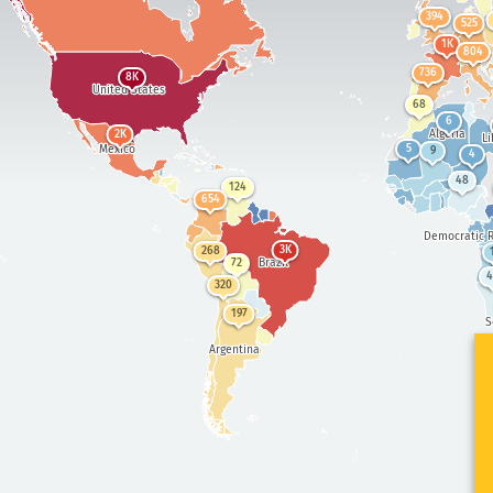
394
525
1K
804
736
8K
United States
68
6
Algeria
2K
Li
Mexico
5
9
4
48
124
654
Democratic R
3K
268
Brazil
72
4
320
197
S
Argentina