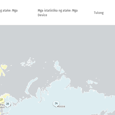
ng atake: Mga
Mga istatistika ng atake: Mga
Tulong
Device
127
34
28
way
Finland
Russia
den