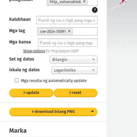
http_vulnerable6
?
Kalubhaan
Mga tag
cve-2024-55591
Mga bansa
Show options
for Populasyon/GDP
Set ng datos
Bilangin
Iskala ng datos
Logaritmiko
Mga resulta ng automatically update
I-update
I-reset
I-download bilang PNG
Marka