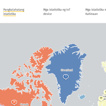
Pangkalahatang
Mga istatistika ng IoT
Mga istatistika 
istatistika
device
Kahinaan
Greenland
1
Nor
99
Swe
2K
Canada