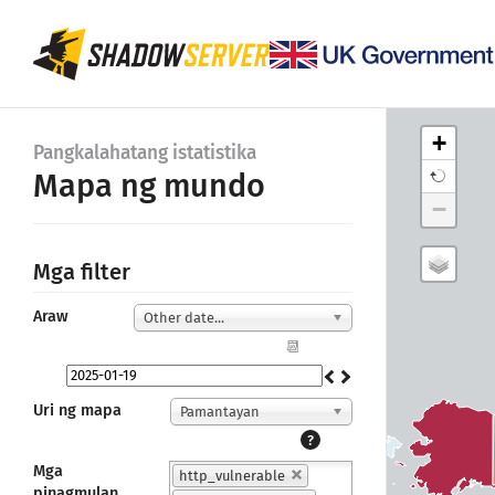
+
Pangkalahatang istatistika
Mapa ng mundo
−
Mga filter
Araw
Other date...
📆
Uri ng mapa
Pamantayan
?
Mga
http_vulnerable
pinagmulan