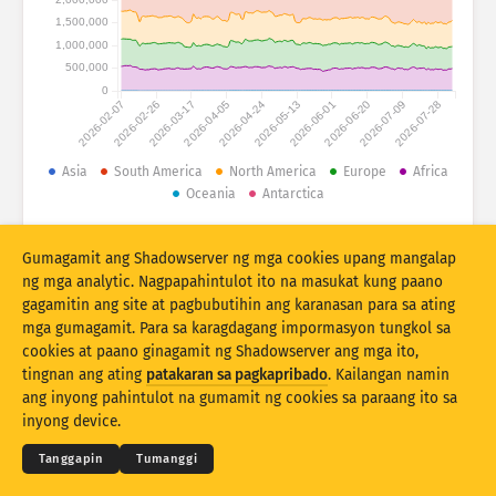
Mga istatistika ng atake: Mga Device
1,500,000
Mga bansa
1,000,000
Tulong
500,000
0
2026-02-07
2026-02-26
2026-03-17
2026-04-05
2026-04-24
2026-05-13
2026-06-01
2026-06-20
2026-07-09
2026-07-28
Set ng datos
Limitasyon
Asia
South America
North America
Europe
Africa
Oceania
Antarctica
Pangkatin ayon sa
Bansa
Tag
© 2026 The Shadowserver Foundation
Stacking
Nakasalansan
Nagsasapawan
Gumagamit ang Shadowserver ng mga cookies upang mangalap
Mga resulta ng automatically update
ng mga analytic. Nagpapahintulot ito na masukat kung paano
gagamitin ang site at pagbubutihin ang karanasan para sa ating
I-update
I-reset
mga gumagamit. Para sa karagdagang impormasyon tungkol sa
cookies at paano ginagamit ng Shadowserver ang mga ito,
tingnan ang ating
patakaran sa pagkapribado
. Kailangan namin
I-download bilang PNG
© 2026
THE SHADOWSERVER FOUNDATION
Pagkapribaduhan at Mga Tuntunin
ang inyong pahintulot na gumamit ng cookies sa paraang ito sa
Makipag-ugnayan sa amin
Pasasalamat
inyong device.
Wika
Tanggapin
Tumanggi