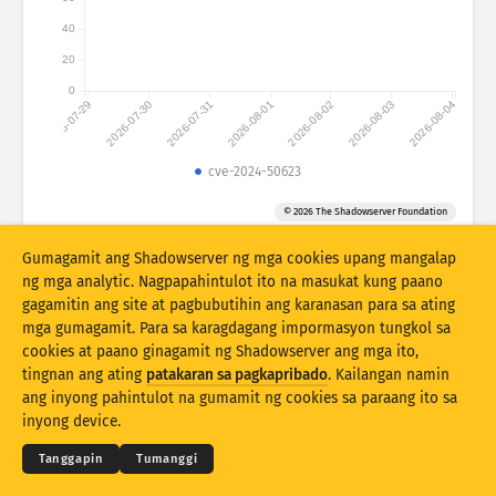
Mga istatistika ng atake: Mga Device
40
Mga bansa
Tulong
20
0
2026-07-29
2026-07-30
2026-07-31
2026-08-01
2026-08-02
2026-08-03
2026-08-04
Set ng datos
Limitasyon
cve-2024-50623
Pangkatin ayon sa
Bansa
Tag
© 2026 The Shadowserver Foundation
Stacking
Nakasalansan
Nagsasapawan
Gumagamit ang Shadowserver ng mga cookies upang mangalap
Mga resulta ng automatically update
ng mga analytic. Nagpapahintulot ito na masukat kung paano
gagamitin ang site at pagbubutihin ang karanasan para sa ating
I-update
I-reset
mga gumagamit. Para sa karagdagang impormasyon tungkol sa
cookies at paano ginagamit ng Shadowserver ang mga ito,
tingnan ang ating
patakaran sa pagkapribado
. Kailangan namin
I-download bilang PNG
© 2026
THE SHADOWSERVER FOUNDATION
Pagkapribaduhan at Mga Tuntunin
ang inyong pahintulot na gumamit ng cookies sa paraang ito sa
Makipag-ugnayan sa amin
Pasasalamat
inyong device.
Wika
Tanggapin
Tumanggi