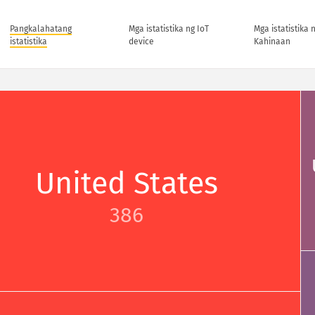
Pangkalahatang
Mga istatistika ng IoT
Mga istatistika 
istatistika
device
Kahinaan
United States
386