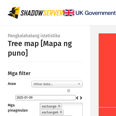
Pangkalahatang istatistika
Tree map [Mapa ng
puno]
Mga filter
Araw
Other date...
📆
Mga
exchange
pinagmulan
exchange6