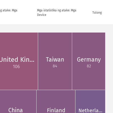
ng atake: Mga
Mga istatistika ng atake: Mga
Tulong
Device
United Kin…
Taiwan
Germany
84
82
106
China
Finland
Netherla…