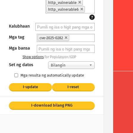
http_vulnerable
http_vulnerable6
?
Kalubhaan
Mga tag
cve-2025-0282
Mga bansa
Show options
for Populasyon/GDP
Set ng datos
Bilangin
Mga resulta ng automatically update
I-update
I-reset
I-download bilang PNG