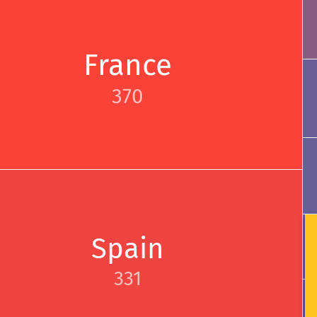
France
370
Spain
331