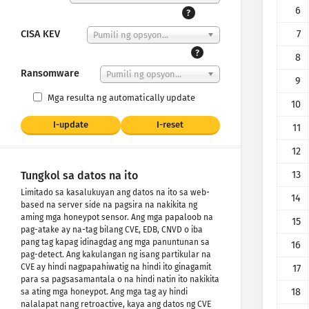
6
?
CISA KEV
7
Pumili ng opsyon...
?
8
Ransomware
Pumili ng opsyon...
9
Mga resulta ng automatically update
10
I-update
I-reset
11
12
13
Tungkol sa datos na ito
Limitado sa kasalukuyan ang datos na ito sa web-
14
based na server side na pagsira na nakikita ng
aming mga honeypot sensor. Ang mga papaloob na
15
pag-atake ay na-tag bilang CVE, EDB, CNVD o iba
pang tag kapag idinagdag ang mga panuntunan sa
16
pag-detect. Ang kakulangan ng isang partikular na
CVE ay hindi nagpapahiwatig na hindi ito ginagamit
17
para sa pagsasamantala o na hindi natin ito nakikita
18
sa ating mga honeypot. Ang mga tag ay hindi
nalalapat nang retroactive, kaya ang datos ng CVE