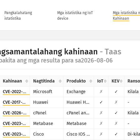
Pangkalahatang
Mga istatistika ng IoT
Mga istatistika 
istatistika
device
Kahinaan
agsamantalahang kahinaan
- Taas
pakita ang mga resulta para sa2026-08-06
Kahinaan
Nagtitinda
Produkto
IoT
KEV
Rans
CVE-2022-41082
Microsoft
Exchange
✗
✓
Kilala
CVE-2017-17215
Huawei
Huawei Home Gateway HG532
✓
✗
-
CVE-2026-41940
cPanel
cPanel and WHM
✗
✓
Kilala
CVE-2023-38646
Metabase
Metabase
✗
✗
-
CVE-2023-20198
Cisco
Cisco IOS XE
✗
✓
Di-kil