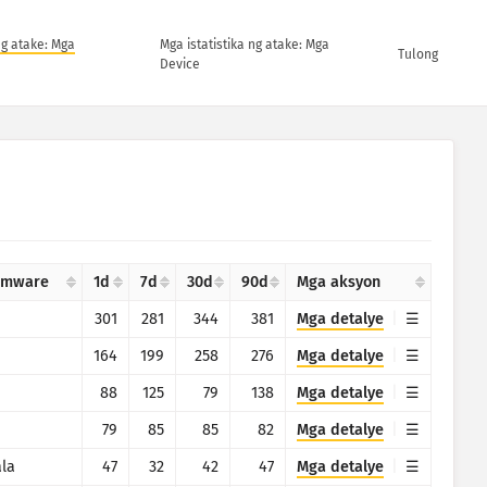
ng atake: Mga
Mga istatistika ng atake: Mga
Tulong
Device
omware
1d
7d
30d
90d
Mga aksyon
301
281
344
381
Mga detalye
164
199
258
276
Mga detalye
88
125
79
138
Mga detalye
79
85
85
82
Mga detalye
ala
47
32
42
47
Mga detalye