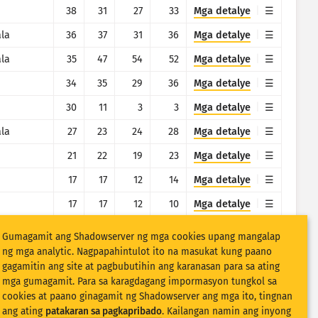
38
31
27
33
Mga detalye
ala
36
37
31
36
Mga detalye
ala
35
47
54
52
Mga detalye
34
35
29
36
Mga detalye
30
11
3
3
Mga detalye
ala
27
23
24
28
Mga detalye
21
22
19
23
Mga detalye
17
17
12
14
Mga detalye
17
17
12
10
Mga detalye
17
17
7
6
Mga detalye
Gumagamit ang Shadowserver ng mga cookies upang mangalap
ng mga analytic. Nagpapahintulot ito na masukat kung paano
17
16
12
40
Mga detalye
gagamitin ang site at pagbubutihin ang karanasan para sa ating
17
9
8
6
Mga detalye
mga gumagamit. Para sa karagdagang impormasyon tungkol sa
cookies at paano ginagamit ng Shadowserver ang mga ito, tingnan
17
9
7
6
Mga detalye
ang ating
patakaran sa pagkapribado
. Kailangan namin ang inyong