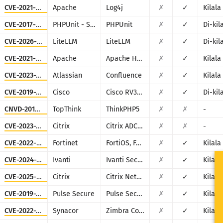
CVE-2021-44228
Apache
Log4j
✗
✓
Kilala
CVE-2017-9841
PHPUnit - Sebastian Bergmann
PHPUnit
✗
✓
Di-kil
CVE-2026-42271
LiteLLM
LiteLLM
✗
✓
Di-kil
CVE-2021-42013
Apache
Apache HTTP Server
✗
✓
Kilala
CVE-2023-22527
Atlassian
Confluence
✗
✓
Kilala
CVE-2019-1653
Cisco
Cisco RV320/RV325
✗
✓
Di-kil
CNVD-2018-24942
TopThink
ThinkPHP5
✗
✗
-
CVE-2023-24488
Citrix
Citrix ADC and Citrix Gateway
✗
✗
-
CVE-2022-40684
Fortinet
FortiOS, FortiProxy, and FortiSwitchManager
✗
✓
Kilala
CVE-2024-21887
Ivanti
Ivanti Secure Connect and Policy Secure
✗
✓
Kilala
CVE-2025-5777
Citrix
Citrix NetScaler
✗
✓
Kilala
CVE-2019-11510
Pulse Secure
Pulse Secure VPN
✗
✓
Kilala
CVE-2022-37042
Synacor
Zimbra Collaboration Suite
✗
✓
Kilala