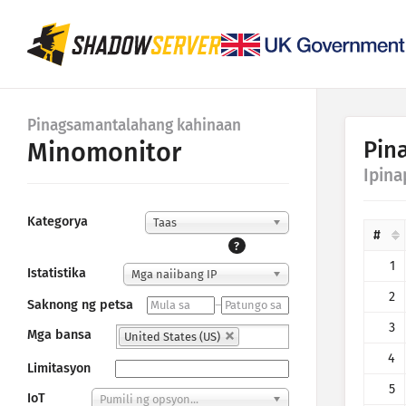
Pinagsamantalahang kahinaan
Pin
Minomonitor
Ipina
Kategorya
Taas
#
?
1
Istatistika
Mga naiibang IP
2
Saknong ng petsa
–
3
Mga bansa
United States (US)
4
Limitasyon
5
IoT
Pumili ng opsyon...