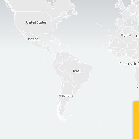
United States
Algeria
Li
Mexico
Democratic R
Brazil
S
Argentina