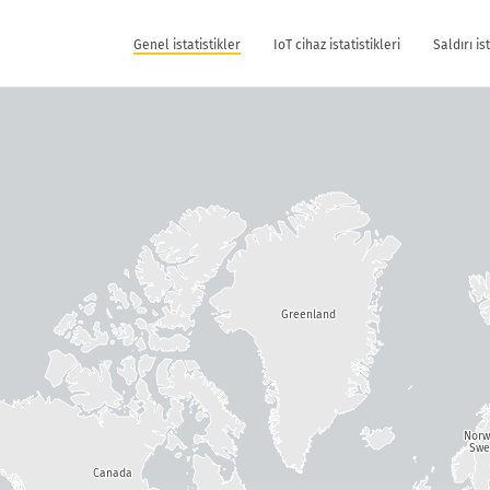
Genel istatistikler
IoT cihaz istatistikleri
Saldırı is
Greenland
Nor
Swe
Canada