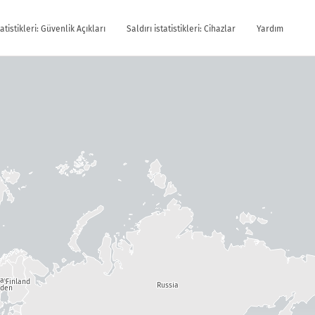
tatistikleri: Güvenlik Açıkları
Saldırı istatistikleri: Cihazlar
Yardım
way
Finland
Russia
den