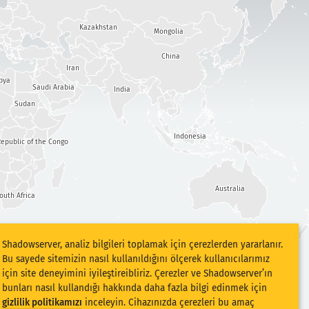
Kazakhstan
Mongolia
China
Iran
bya
Saudi Arabia
India
Sudan
Indonesia
epublic of the Congo
Australia
outh Africa
Shadowserver, analiz bilgileri toplamak için çerezlerden yararlanır.
Bu sayede sitemizin nasıl kullanıldığını ölçerek kullanıcılarımız
için site deneyimini iyileştireibliriz. Çerezler ve Shadowserver’ın
bunları nasıl kullandığı hakkında daha fazla bilgi edinmek için
gizlilik politikamızı
inceleyin. Cihazınızda çerezleri bu amaç