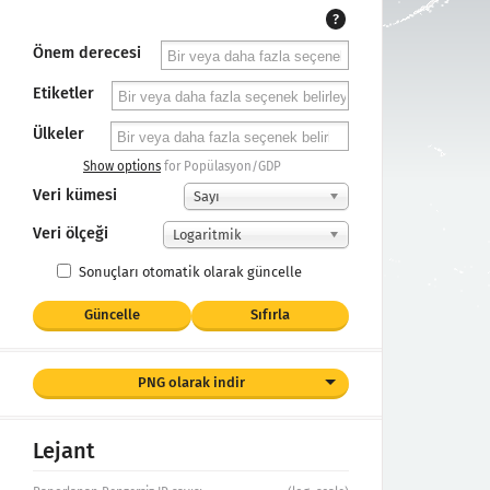
?
Önem derecesi
Etiketler
Ülkeler
Show options
for Popülasyon/GDP
Veri kümesi
Sayı
Veri ölçeği
Logaritmik
Sonuçları otomatik olarak güncelle
Güncelle
Sıfırla
PNG olarak indir
Lejant