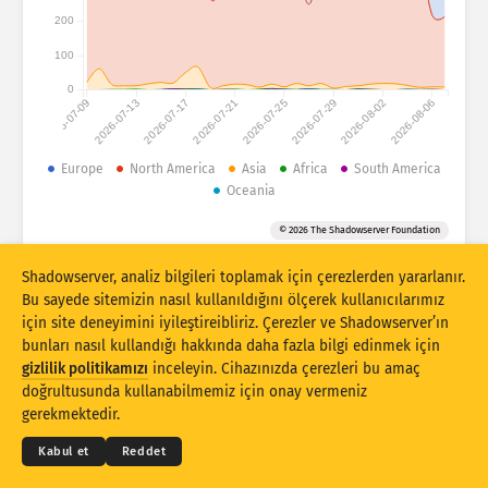
Saldırı istatistikleri: Cihazlar
200
Ülkeler
Yardım
100
0
2026-07-09
2026-07-13
2026-07-17
2026-07-21
2026-07-25
2026-07-29
2026-08-02
2026-08-06
Veri kümesi
Sınır
Europe
North America
Asia
Africa
South America
Oceania
Gruplandırma ölçütü
Ülke
Etiket
© 2026 The Shadowserver Foundation
Stacking
İstiflenmiş
Üst üste binen
Sonuçları otomatik olarak güncelle
Shadowserver, analiz bilgileri toplamak için çerezlerden yararlanır.
Bu sayede sitemizin nasıl kullanıldığını ölçerek kullanıcılarımız
Güncelle
Sıfırla
için site deneyimini iyileştireibliriz. Çerezler ve Shadowserver’ın
bunları nasıl kullandığı hakkında daha fazla bilgi edinmek için
gizlilik politikamızı
inceleyin. Cihazınızda çerezleri bu amaç
PNG olarak indir
© 2026
THE SHADOWSERVER FOUNDATION
doğrultusunda kullanabilmemiz için onay vermeniz
Gizlilik ve Şartlar
Bizimle İletişime Geçin
Krediler
gerekmektedir.
Dil
Kabul et
Reddet