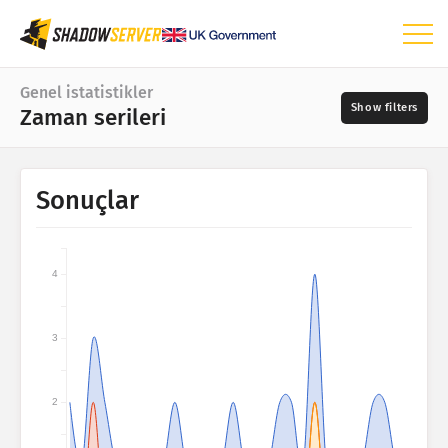
Pano
Genel istatistikler
Zaman serileri
Genel istatistikler
Dünya haritası
Tarih aralığı
Sonuçlar
📆
Bölge haritası
Kaynaklar
Kıyaslama haritası
Ağaç haritası
4
?
Zaman serileri
Önem derecesi
Görselleştirme
3
IoT cihaz istatistikleri
2
Etiketler
Saldırı istatistikleri: Güvenlik Açıkları