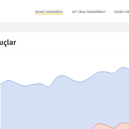
Genel istatistikler
IoT cihaz istatistikleri
Saldırı is
uçlar