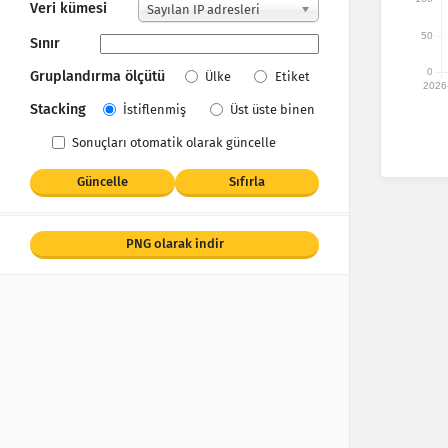
Veri kümesi
Sayılan IP adresleri
50
Sınır
0
Gruplandırma ölçütü
Ülke
Etiket
2026
Stacking
İstiflenmiş
Üst üste binen
Sonuçları otomatik olarak güncelle
Güncelle
Sıfırla
PNG olarak indir