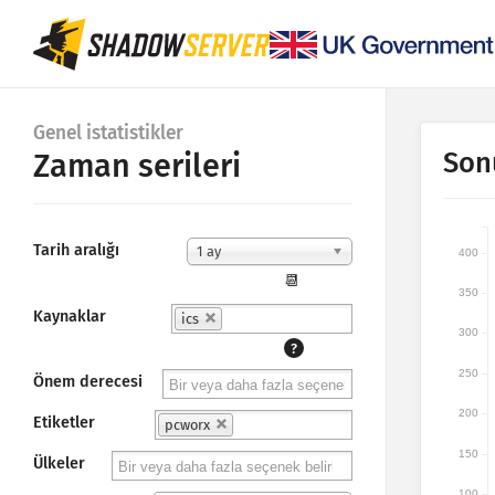
Genel istatistikler
Son
Zaman serileri
Tarih aralığı
1 ay
400
📆
350
Kaynaklar
ics
300
?
250
Önem derecesi
200
Etiketler
pcworx
150
Ülkeler
100