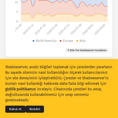
Saldırı istatistikleri: Cihazlar
10
Ülkeler
Yardım
5
0
2026-07-08
2026-07-12
2026-07-16
2026-07-20
2026-07-24
2026-07-28
2026-08-01
2026-08-05
Veri kümesi
Sınır
North America
Europe
Asia
Gruplandırma ölçütü
Ülke
Etiket
© 2026 The Shadowserver Foundation
Stacking
İstiflenmiş
Üst üste binen
Sonuçları otomatik olarak güncelle
Shadowserver, analiz bilgileri toplamak için çerezlerden yararlanır.
Bu sayede sitemizin nasıl kullanıldığını ölçerek kullanıcılarımız
Güncelle
Sıfırla
için site deneyimini iyileştireibliriz. Çerezler ve Shadowserver’ın
bunları nasıl kullandığı hakkında daha fazla bilgi edinmek için
gizlilik politikamızı
inceleyin. Cihazınızda çerezleri bu amaç
PNG olarak indir
© 2026
THE SHADOWSERVER FOUNDATION
doğrultusunda kullanabilmemiz için onay vermeniz
Gizlilik ve Şartlar
Bizimle İletişime Geçin
Krediler
gerekmektedir.
Dil
Kabul et
Reddet