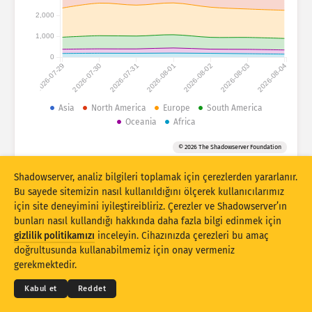
Saldırı istatistikleri: Cihazlar
2,000
Ülkeler
Yardım
1,000
0
2026-07-29
2026-07-30
2026-07-31
2026-08-01
2026-08-02
2026-08-03
2026-08-04
Veri kümesi
Sınır
Asia
North America
Europe
South America
Oceania
Africa
Gruplandırma ölçütü
Ülke
Etiket
© 2026 The Shadowserver Foundation
Stacking
İstiflenmiş
Üst üste binen
Sonuçları otomatik olarak güncelle
Shadowserver, analiz bilgileri toplamak için çerezlerden yararlanır.
Bu sayede sitemizin nasıl kullanıldığını ölçerek kullanıcılarımız
Güncelle
Sıfırla
için site deneyimini iyileştireibliriz. Çerezler ve Shadowserver’ın
bunları nasıl kullandığı hakkında daha fazla bilgi edinmek için
gizlilik politikamızı
inceleyin. Cihazınızda çerezleri bu amaç
PNG olarak indir
© 2026
THE SHADOWSERVER FOUNDATION
doğrultusunda kullanabilmemiz için onay vermeniz
Gizlilik ve Şartlar
Bizimle İletişime Geçin
Krediler
gerekmektedir.
Dil
Kabul et
Reddet