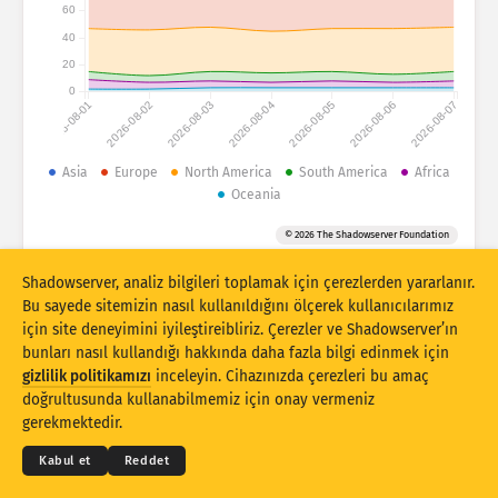
Saldırı istatistikleri: Cihazlar
60
40
Ülkeler
Yardım
20
0
2026-08-01
2026-08-02
2026-08-03
2026-08-04
2026-08-05
2026-08-06
2026-08-07
Veri kümesi
Sınır
Asia
Europe
North America
South America
Africa
Oceania
Gruplandırma ölçütü
Ülke
Etiket
© 2026 The Shadowserver Foundation
Stacking
İstiflenmiş
Üst üste binen
Sonuçları otomatik olarak güncelle
Shadowserver, analiz bilgileri toplamak için çerezlerden yararlanır.
Bu sayede sitemizin nasıl kullanıldığını ölçerek kullanıcılarımız
Güncelle
Sıfırla
için site deneyimini iyileştireibliriz. Çerezler ve Shadowserver’ın
bunları nasıl kullandığı hakkında daha fazla bilgi edinmek için
gizlilik politikamızı
inceleyin. Cihazınızda çerezleri bu amaç
PNG olarak indir
© 2026
THE SHADOWSERVER FOUNDATION
doğrultusunda kullanabilmemiz için onay vermeniz
Gizlilik ve Şartlar
Bizimle İletişime Geçin
Krediler
gerekmektedir.
Dil
Kabul et
Reddet